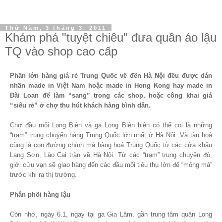
Thứ Năm, 3 tháng 3, 2011
Khám phá "tuyệt chiêu" đưa quần áo lậu
TQ vào shop cao cấp
Phần lớn hàng giá rẻ
Trung
Quốc về đến Hà Nội đều được dán
nhãn
made in
Việt Nam
hoặc made in
Hong Kong
hay made in
Đài Loan để làm “sang” trong các shop, hoặc công khai giá
“siêu rẻ” ở chợ thu hút khách hàng bình dân.
Chợ đầu mối Long Biên và ga Long Biên hiện có thể coi là những
“trạm” trung chuyển hàng Trung Quốc lớn nhất ở Hà Nội. Và tàu hoả
cũng là con đường chính mà hàng hoá Trung Quốc từ các cửa khẩu
Lạng Sơn, Lào Cai tràn về Hà Nội. Từ các “trạm” trung chuyển đó,
giới cửu vạn sẽ giao hàng đến các đầu mối tiêu thụ lớn để “mông má”
trước khi ra thị trường.
Phân phối hàng lậu
Còn nhớ, ngày 6.1, ngay tại ga Gia Lâm, gần trung tâm quận Long