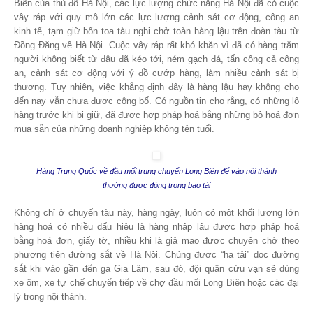
Biên của thủ đô Hà Nội, các lực lượng chức năng Hà Nội đã có cuộc
vây ráp với quy mô lớn các lực lượng cảnh sát cơ động, công an
kinh tế, tạm giữ bốn
toa
tàu nghi chở toàn hàng lậu trên đoàn tàu từ
Đồng Đăng về Hà Nội. Cuộc vây ráp rất khó khăn vì đã có hàng trăm
người không biết từ đâu đã kéo tới, ném gạch đá, tấn công cả công
an, cảnh sát cơ động với ý đồ cướp hàng, làm nhiều cảnh sát bị
thương. Tuy nhiên, việc khẳng định đây là hàng lậu hay không cho
đến nay vẫn chưa được công bố. Có nguồn tin cho rằng, có những lô
hàng trước khi bị giữ, đã được hợp pháp hoá bằng những bộ hoá đơn
mua sẵn của những doanh nghiệp không tên tuổi.
Hàng Trung Quốc về đầu mối trung chuyển Long Biên để vào nội thành
thường được đóng trong bao tải
Không chỉ ở chuyến tàu này, hàng ngày, luôn có một khối lượng lớn
hàng hoá có nhiều dấu hiệu là hàng nhập lậu được hợp pháp hoá
bằng hoá đơn, giấy tờ, nhiều khi là giả mạo được chuyên chở
theo
phương tiện đường sắt về Hà Nội. Chúng được “hạ tải” dọc đường
sắt khi vào gần đến ga Gia Lâm, sau đó, đội quân cửu vạn sẽ dùng
xe ôm, xe tự chế chuyển tiếp về chợ đầu mối Long Biên hoặc các đại
lý trong nội thành.