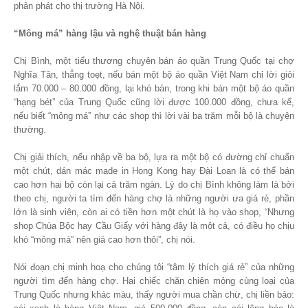
phân phát cho thị trường Hà Nội.
“Mông má” hàng lậu và nghệ thuật bán hàng
Chị Bình, một tiểu thương chuyên bán áo quần Trung Quốc tại chợ
Nghĩa Tân, thẳng toẹt, nếu bán một bộ áo quần Việt Nam chỉ lời giỏi
lắm 70.000 – 80.000 đồng, lại khó bán, trong khi bán một bộ áo quần
“hạng bét” của Trung Quốc cũng lời được 100.000 đồng, chưa kể,
nếu biết “mông má” như các shop thì lời vài ba trăm mỗi bộ là chuyện
thường.
Chị giải thích, nếu nhập về ba bộ, lựa ra một bộ có đường chỉ chuẩn
một chút, dán mác made in Hong Kong hay Đài Loan là có thể bán
cao hơn hai bộ còn lại cả trăm ngàn. Lý do chị Bình không làm là bởi
theo chị, người ta tìm đến hàng chợ là những người ưa giá rẻ, phần
lớn là sinh viên, còn ai có tiền hơn một chút là họ vào shop, “Nhưng
shop Chùa Bộc hay Cầu Giấy với hàng đây là một cả, có điều họ chịu
khó “mông má” nên giá cao hơn thôi”, chị nói.
Nói đoạn chị minh hoạ cho chúng tôi “tâm lý thích giá rẻ” của những
người tìm đến hàng chợ. Hai chiếc chăn chiên mỏng cùng loại của
Trung Quốc nhưng khác màu, thấy người mua chần chừ, chị liền bảo: