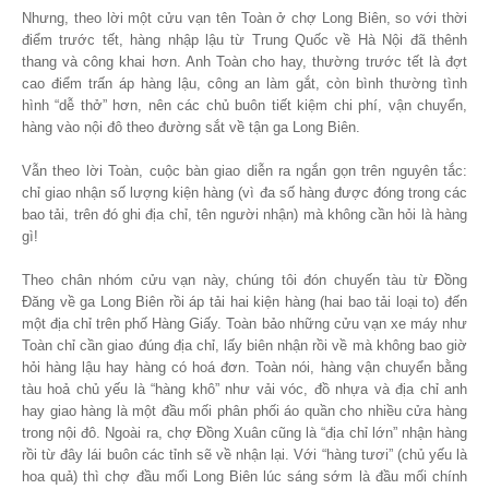
Nhưng, theo lời một cửu vạn tên Toàn ở chợ Long Biên, so với thời
điểm trước tết, hàng nhập lậu từ Trung Quốc về Hà Nội đã thênh
thang và công khai hơn. Anh Toàn cho hay, thường trước tết là đợt
cao điểm trấn áp hàng lậu, công an làm gắt, còn bình thường tình
hình “dễ thở” hơn, nên các chủ buôn tiết kiệm chi phí, vận chuyển,
hàng vào nội đô theo đường sắt về tận ga Long Biên.
Vẫn theo lời Toàn, cuộc bàn giao diễn ra ngắn gọn trên nguyên tắc:
chỉ giao nhận số lượng kiện hàng (vì đa số hàng được đóng trong các
bao tải, trên đó ghi địa chỉ, tên người nhận) mà không cần hỏi là hàng
gì!
Theo chân nhóm cửu vạn này, chúng tôi đón chuyến tàu từ Đồng
Đăng về ga Long Biên rồi áp tải hai kiện hàng (hai bao tải loại to) đến
một địa chỉ trên phố Hàng Giấy. Toàn bảo những cửu vạn xe máy như
Toàn chỉ cần giao đúng địa chỉ, lấy biên nhận rồi về mà không bao giờ
hỏi hàng lậu hay hàng có hoá đơn. Toàn nói, hàng vận chuyển bằng
tàu hoả chủ yếu là “hàng khô” như vải vóc, đồ nhựa và địa chỉ anh
hay giao hàng là một đầu mối phân phối áo quần cho nhiều cửa hàng
trong nội đô. Ngoài ra, chợ Đồng Xuân cũng là “địa chỉ lớn” nhận hàng
rồi từ đây lái buôn các tỉnh sẽ về nhận lại. Với “hàng tươi” (chủ yếu là
hoa quả) thì chợ đầu mối Long Biên lúc sáng sớm là đầu mối chính