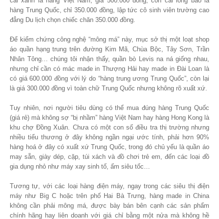
cái xanh là hàng Việt Nam, giá 500.000 đồng, còn cái lông báo là
hàng Trung Quốc, chỉ 350.000 đồng, lập tức cô sinh viên trường cao
đẳng Du lịch chọn chiếc chăn 350.000 đồng.
Để kiểm chứng công nghệ “mông má” này, mục sở thị một loạt shop
áo quần hạng trung trên đường Kim Mã, Chùa Bộc, Tây Sơn, Trần
Nhân Tông… chúng tôi nhận thấy, quần bò
Levis
na ná giống nhau,
nhưng chỉ cần có mác made in Thượng Hải hay made in Đài Loan là
có giá 600.000 đồng với lý do “hàng trung ương Trung Quốc”, còn lại
là giá 300.000 đồng vì toàn chữ Trung Quốc nhưng không rõ xuất xứ.
Tuy nhiên, nơi người tiêu dùng có thể mua đúng hàng Trung Quốc
(giá rẻ) mà không sợ “bị nhầm” hàng Việt Nam hay hàng Hong Kong là
khu chợ Đồng Xuân. Chưa có một con số điều tra thị trường nhưng
nhiều tiểu thương ở đây không ngần ngại ước tính, phải hơn 90%
hàng hoá ở đây có xuất xứ Trung Quốc, trong đó chủ yếu là quần áo
may sẵn, giày dép, cặp, túi xách và đồ chơi trẻ em, đến các loại đồ
gia dụng nhỏ như máy xay sinh tố, ấm siêu tốc…
Tương tự, với các loại hàng điện máy, ngay trong các siêu thị điện
máy như
Big C
hoặc trên phố Hai Bà Trưng, hàng
made in China
không cần phải mông má, được bày bán bên cạnh các sản phẩm
chính hãng hay liên doanh với giá chỉ bằng một nửa mà không hề