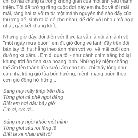
chỉ có hai chúng ta trong không gian của một tình yêu thánh
thiện. Tôi đã tưởng rằng cuộc đời này em thuộc về tôi mãi
mãi, rằng hai ta vỡ ra từ một mảnh nguyên thể nào đấy của
thượng đế, sinh ra là để cho nhau, để đến với nhau mà hợp
nhất, gắn kết khăng khít...
Nhưng giờ đây, đối diện với thực tại vẫn là nỗi ám ảnh về
"một ngày mưa buồn" em đi, gió đông về lạnh đầy trên đôi
bàn tay tôi hụt hẫng theo ánh nhìn vời vợi về mãi cuối con
đường xa xăm... Em đi qua tôi - như cánh chim trắng bỏ lại
khung trời ân tình xưa hoang lạnh. Những kỷ niệm chẳng
thể ấm lên thành lửa sưởi ấm cho tim - chỉ thấy lòng như
căn nhà trống gió lùa bốn hướng, mênh mang buồn theo
cơn gió đông hờ hững...
Sáng nay mây thấp trên đầu
Từng giọt cà phê ngọt đắng
Biết em nơi đâu bây giờ
Em ơi, em ơi...
Sáng nay ngồi khóc một mình
Từng giọt sầu rơi lặng lẽ
Biết ta xa nhau thật rồi