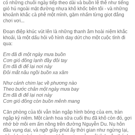
có những chuỗi ngày tiếp theo dài và buồn lê thê như tiếng
gió hú ngoài mặt đường nhựa khô khốc bên tôi - và những
khoảnh khắc cà phê một mình, gặm nhấm từng giọt đắng
chơi vơi...
Đoạn điệp khúc vút lên là những thanh âm hoài niệm khắc
khoải, là một dấu hỏi vô hình day dứt cho một cuộc tình đi
qua:
Em đã đi một ngày mưa buồn
Cơn gió đông lạnh đầy đôi tay
Em đã đi để lại nơi này
Đôi mắt nâu ngồi buồn xa xăm
Như cánh chim lạc về phương nào
Theo bước chân một ngày mưa bay
Em đã đi để lại nơi này
Cơn gió đông còn buồn mênh mang
Căn phòng của tôi vẫn tràn ngập hình bóng của em, tràn
ngập kỷ niệm. Một cành hoa sữa cuối thu đã khô còn đó, gợi
nhớ bờ môi em ấm nồng trên đường Nguyễn Du. Nụ hôn
đầu vụng dại, và ngỡ giây phút ấy thời gian như ngừng lại,