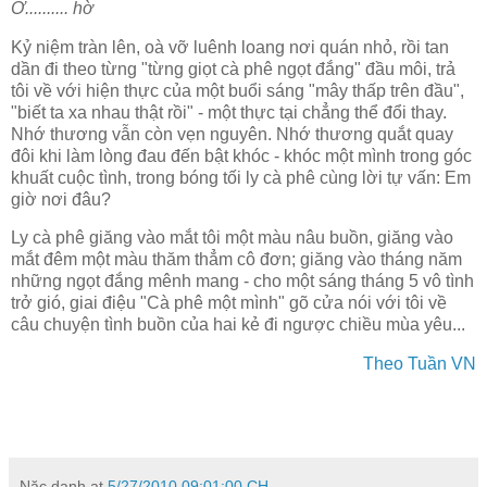
Ơ.......... hờ
Kỷ niệm tràn lên, oà vỡ luênh loang nơi quán nhỏ, rồi tan
dần đi theo từng "từng giọt cà phê ngọt đắng" đầu môi, trả
tôi về với hiện thực của một buổi sáng "mây thấp trên đầu",
"biết ta xa nhau thật rồi" - một thực tại chẳng thể đổi thay.
Nhớ thương vẫn còn vẹn nguyên. Nhớ thương quắt quay
đôi khi làm lòng đau đến bật khóc - khóc một mình trong góc
khuất cuộc tình, trong bóng tối ly cà phê cùng lời tự vấn: Em
giờ nơi đâu?
Ly cà phê giăng vào mắt tôi một màu nâu buồn, giăng vào
mắt đêm một màu thăm thẳm cô đơn; giăng vào tháng năm
những ngọt đắng mênh mang - cho một sáng tháng 5 vô tình
trở gió, giai điệu "Cà phê một mình" gõ cửa nói với tôi về
câu chuyện tình buồn của hai kẻ đi ngược chiều mùa yêu...
Theo Tuần VN
Nặc danh
at
5/27/2010 09:01:00 CH