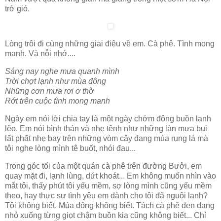
trở gió.
Lòng trôi đi cùng những giai điệu về em. Cà phê. Tình mong
manh. Và nỗi nhớ....
Sáng nay nghe mưa quanh mình
Trời chợt lạnh như mùa đông
Những cơn mưa rơi ơ thờ
Rớt trên cuộc tình mong manh
Ngày em nói lời chia tay là một ngày chớm đông buồn lạnh
lẽo. Em nói bình thản và nhẹ tênh như những làn mưa bụi
lất phất nhẹ bay trên những vòm cây đang mùa rụng lá mà
tôi nghe lòng mình tê buốt, nhói đau...
Trong góc tối của một quán cà phê trên đường Bưởi, em
quay mặt đi, lạnh lùng, dứt khoát... Em không muốn nhìn vào
mắt tôi, thấy phút tôi yếu mềm, sợ lòng mình cũng yếu mềm
theo, hay thực sự tình yêu em dành cho tôi đã nguội lạnh?
Tôi không biết. Mùa đông không biết. Tách cà phê đen đang
nhỏ xuống từng giọt chậm buồn kia cũng không biết... Chỉ