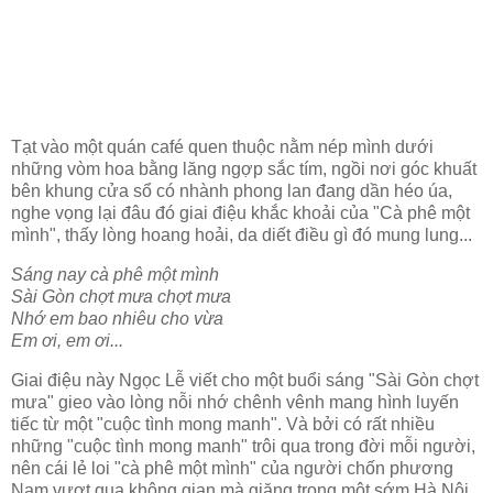
Tạt vào một quán café quen thuộc nằm nép mình dưới
những vòm hoa bằng lăng ngợp sắc tím, ngồi nơi góc khuất
bên khung cửa sổ có nhành phong lan đang dần héo úa,
nghe vọng lại đâu đó giai điệu khắc khoải của "Cà phê một
mình", thấy lòng hoang hoải, da diết điều gì đó mung lung...
Sáng nay cà phê một mình
Sài Gòn chợt mưa chợt mưa
Nhớ em bao nhiêu cho vừa
Em ơi, em ơi...
Giai điệu này Ngọc Lễ viết cho một buổi sáng "Sài Gòn chợt
mưa" gieo vào lòng nỗi nhớ chênh vênh mang hình luyến
tiếc từ một "cuộc tình mong manh". Và bởi có rất nhiều
những "cuộc tình mong manh" trôi qua trong đời mỗi người,
nên cái lẻ loi "cà phê một mình" của người chốn phương
Nam vượt qua không gian mà giăng trong một sớm Hà Nội