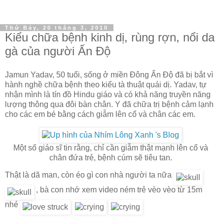
Thứ Bảy, 20 tháng 3, 2010
Kiểu chữa bệnh kinh dị, rùng rợn, nổi da
gà của người Ấn Độ
Jamun Yadav, 50 tuổi, sống ở miền Đông Ấn Độ đã bị bắt vì
hành nghề chữa bệnh theo kiểu tà thuật quái dị. Yadav, tự
nhận mình là tín đồ
Hindu
giáo và có khả năng truyền năng
lượng thông qua đôi bàn chân. Y đã chữa trị bệnh cảm lạnh
cho các em bé bằng cách giẫm lên cổ và chân các em.
Một số giáo sĩ tin rằng, chỉ cần giẫm thật mạnh lên cổ và
chân đứa trẻ, bệnh cúm sẽ tiêu tan.
Thật là dã man, còn éo gì con nhà người ta nữa
, bà con nhớ xem video ném trẻ vèo vèo từ 15m
nhé