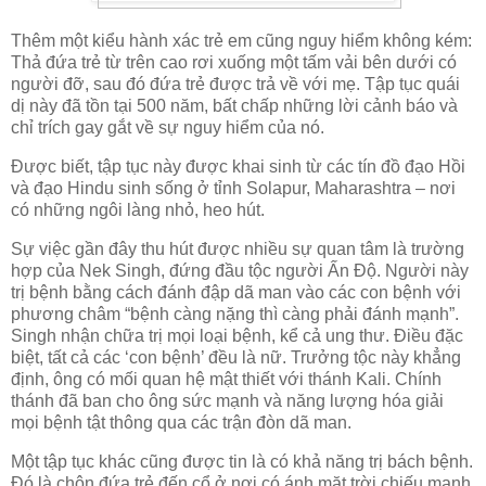
Thêm một kiểu hành xác trẻ em cũng nguy hiểm không kém:
Thả đứa trẻ từ trên cao rơi xuống một tấm vải bên dưới có
người đỡ, sau đó đứa trẻ được trả về với mẹ. Tập tục quái
dị này đã tồn tại 500 năm, bất chấp những lời cảnh báo và
chỉ trích gay gắt về sự nguy hiểm của nó.
Được biết, tập tục này được khai sinh từ các tín đồ đạo Hồi
và đạo Hindu sinh sống ở tỉnh Solapur, Maharashtra – nơi
có những ngôi làng nhỏ, heo hút.
Sự việc gần đây thu hút được nhiều sự quan tâm là trường
hợp của Nek Singh, đứng đầu tộc người Ấn Độ. Người này
trị bệnh bằng cách đánh đập dã man vào các con bệnh với
phương châm “bệnh càng nặng thì càng phải đánh mạnh”.
Singh nhận chữa trị mọi loại bệnh, kể cả ung thư. Điều đặc
biệt, tất cả các ‘con bệnh’ đều là nữ. Trưởng tộc này khẳng
định, ông có mối quan hệ mật thiết với thánh Kali. Chính
thánh đã ban cho ông sức mạnh và năng lượng hóa giải
mọi bệnh tật thông qua các trận đòn dã man.
Một tập tục khác cũng được tin là có khả năng trị bách bệnh.
Đó là chôn đứa trẻ đến cổ ở nơi có ánh mặt trời chiếu mạnh