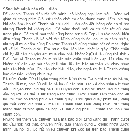
Thanh sẽ có vai chính bên phim. Cũng là vai hay. Cứ chờ mà xem…
Sống hết mình nên rất… điên
Để đạt vai Thanh diễn rất hết mình, cô không ngại làm xấu. Đóng vai
giám thị trong phim Giải cứu thần chết cô còn không trang điểm. Nhưng
khi cần làm đẹp thì Thanh rất chịu chi. Luôn dẫn đầu bảng các ca sĩ hot
nhưng Thanh lại không giàu. Cô sống thoải mái và chi tiền rất dữ vào
trang phục. Có ca sĩ một thời cũng hàng tên tuổi Top đi nước ngoài biểu
diễn cùng Thanh đã kể với tôi: Mình cũng thuộc loại mua sắm nhiều,
nhưng đi mua sắm cùng Phương Thanh tôi cũng chóng hết cả mặt. Nghe
tôi kể lại, Thanh cười: Em mua sắm điên lắm, nhất là giày. Chắc chắn
chị ấy đề cập chuyện em mua giày phải không? (Quả là đúng thế thật -
PV). Bởi vì Thanh muốn mình lên sân khấu phải luôn đẹp. Mà giày thì
không chỉ cần đẹp mà còn phải bền để đảm bảo an toàn khi chạy nhảy
trên sân khấu nữa. Chi tiền cho biểu diễn, cho nghệ thuật là Thanh không
bao giờ tiếc, không chùn tay.
Bà trùm Ô-sin Cửu Huyền trong phim Kính thưa Ô-sin chỉ mặc áo bà ba,
Thanh đã may hơn 30 cái áo bà ba đủ các màu sắc để cho nhân vật thay
đổi. Chuyện nhỏ. Nhưng bà Cửu Huyền còn là người thích đeo nữ trang
đầy người. Và thế là nữ trang vàng cũng được Thanh sắm theo cho đủ
bộ với các bộ trang phục và cảnh quay. Thời gian quay phim lâu, vàng
giả mất công cứ phải xi mạ lại. Thanh sắm luôn vàng thiệt. Nữ trang
mang theo trường quay cả hộp, đi đâu cũng phải… “chăm sóc” như mẹ
chăm con.
Nhưng hỏi thêm vài chuyện nữa mà báo giới từng đăng thì Thanh cười
lắc đầu nói: Nói thật, chuyện nhiều quá Thanh cũng… không nhớa được
mình đã nói gì. Có rất nhiều chuyện khi đọc lại trên báo Thanh cũng