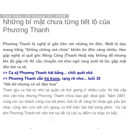
Thứ Sáu, 20 tháng 11, 2009
Những bí mật chưa từng tiết lộ của
Phương Thanh
Phương Thanh là nghệ sĩ gắn liền với những tin đồn. Nhất là dạo
mang tiếng "không chồng mà chửa" khiến tin đồn càng nhiều.
Hẹn
gặp nghệ sĩ quê gốc Nông Cống (Thanh Hoá) này không dễ nhưng
khi đã gặp rồi thì câu chuyện nở như ngô rang suốt từ lúc gặp mặt
đến khi ra về.
>>
Ca sỹ Phương Thanh hát bằng... chổi quét nhà
>>
Phương Thanh vẫn
trẻ trung
, rạng rỡ như... tuổi 18
"Hát dở nhưng có số đào hoa"
Tham gia ca hát từ nhỏ tại quận và thử giọng ở nhiều cuộc thi hát cấp
nhà văn hóa nhưng Phương Thanh chưa bao giờ đoạt giải. Năm 1997,
cùng với sự thành công của bộ phim Giã từ dĩ vãng thì khán giả yêu âm
nhạc cũng lên cơn sốt với giọng ca thể hiện bài hát trong phim. Và cái
tên Phương Thanh trở nên hot tại tất cả các tụ điểm ca nhạc từ bấy…