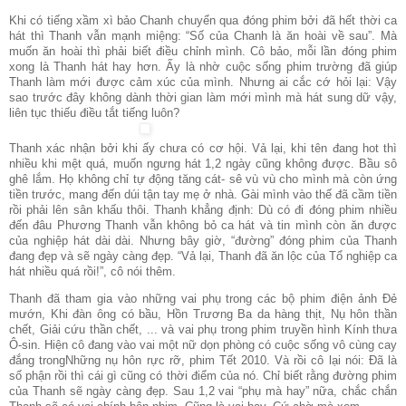
Khi có tiếng xầm xì bảo Chanh chuyển qua đóng phim bởi đã hết thời ca
hát thì Thanh vẫn mạnh miệng: “Số của Chanh là ăn hoài về sau”. Mà
muốn ăn hoài thì phải biết điều chỉnh mình. Cô bảo, mỗi lần đóng phim
xong là Thanh hát hay hơn. Ấy là nhờ cuộc sống phim trường đã giúp
Thanh làm mới được cảm xúc của mình. Nhưng ai cắc cớ hỏi lại: Vậy
sao trước đây không dành thời gian làm mới mình mà hát sung dữ vậy,
liên tục thiếu điều tắt tiếng luôn?
Thanh xác nhận bởi khi ấy chưa có cơ hội. Vả lại, khi tên đang hot thì
nhiều khi mệt quá, muốn ngưng hát 1,2 ngày cũng không được. Bầu sô
ghê lắm. Họ không chỉ tự động tăng cát- sê vù vù cho mình mà còn ứng
tiền trước, mang đến dúi tận tay mẹ ở nhà. Gài mình vào thế đã cầm tiền
rồi phải lên sân khấu thôi. Thanh khẳng định: Dù có đi đóng phim nhiều
đến đâu Phương Thanh vẫn không bỏ ca hát và tin mình còn ăn được
của nghiệp hát dài dài. Nhưng bây giờ, “đường” đóng phim của Thanh
đang đẹp và sẽ ngày càng đẹp. “Vả lại, Thanh đã ăn lộc của Tổ nghiệp ca
hát nhiều quá rồi!”, cô nói thêm.
Thanh đã tham gia vào những vai phụ trong các bộ phim điện ảnh Đẻ
mướn, Khi đàn ông có bầu, Hồn Trương Ba da hàng thịt, Nụ hôn thần
chết, Giải cứu thần chết, ... và vai phụ trong phim truyền hình Kính thưa
Ô-sin. Hiện cô đang vào vai một nữ dọn phòng có cuộc sống vô cùng cay
đắng trongNhững nụ hôn rực rỡ, phim Tết 2010. Và rồi cô lại nói: Đã là
số phận rồi thì cái gì cũng có thời điểm của nó. Chỉ biết rằng đường phim
của Thanh sẽ ngày càng đẹp. Sau 1,2 vai “phụ mà hay” nữa, chắc chắn