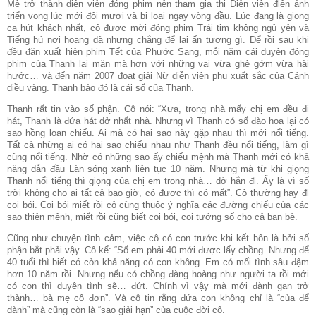
Mê trở thành diễn viên đóng phim nên tham gia thi Diễn viên điện ảnh
triển vọng lúc mới đôi mươi và bị loại ngay vòng đầu. Lúc đang là giọng
ca hút khách nhất, cô được mời đóng phim Trái tim không ngủ yên và
Tiếng hú nơi hoang dã nhưng chẳng để lại ấn tượng gì. Để rồi sau khi
đều đặn xuất hiện phim Tết của Phước Sang, mỗi năm cái duyên đóng
phim của Thanh lại mặn mà hơn với những vai vừa ghê gớm vừa hài
hước… và đến năm 2007 đoạt giải Nữ diễn viên phụ xuất sắc của Cánh
diều vàng. Thanh bảo đó là cái số của Thanh.
Thanh rất tin vào số phận. Cô nói: “Xưa, trong nhà mấy chị em đều đi
hát, Thanh là đứa hát dở nhất nhà. Nhưng vì Thanh có số đào hoa lại có
sao hồng loan chiếu. Ai mà có hai sao này gặp nhau thì mới nổi tiếng.
Tất cả những ai có hai sao chiếu nhau như Thanh đều nổi tiếng, làm gì
cũng nổi tiếng. Nhờ có những sao ấy chiếu mệnh mà Thanh mới có khả
năng dẫn đầu Làn sóng xanh liên tục 10 năm. Nhưng mà từ khi giọng
Thanh nổi tiếng thì giọng của chị em trong nhà… dở hẳn đi. Ấy là vì số
trời không cho ai tất cả bao giờ, có được thì có mất”. Cô thường hay đi
coi bói. Coi bói miết rồi cô cũng thuộc ý nghĩa các đường chiếu của các
sao thiên mệnh, miết rồi cũng biết coi bói, coi tướng số cho cả bạn bè.
Cũng như chuyện tình cảm, việc cô có con trước khi kết hôn là bởi số
phận bắt phải vậy. Cô kể: “Số em phải 40 mới được lấy chồng. Nhưng để
40 tuổi thì biết có còn khả năng có con không. Em có mối tình sâu đậm
hơn 10 năm rồi. Nhưng nếu có chồng đàng hoàng như người ta rồi mới
có con thì duyên tình sẽ… đứt. Chính vì vậy mà mới đành gan trở
thành… bà mẹ cô đơn”. Và cô tin rằng đứa con không chỉ là “của để
dành” mà cũng còn là “sao giải hạn” của cuộc đời cô.