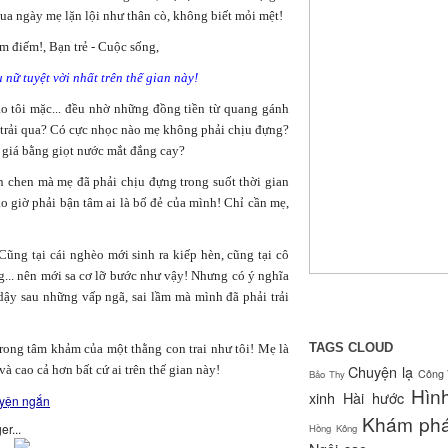
qua ngày mẹ lặn lội như thân cò, không biết mỏi mệt!
 nữ tuyệt vời nhất trên thế gian này!
áo tôi mặc... đều nhờ những đồng tiền từ quang gánh
trải qua? Có cực nhọc nào mẹ không phải chịu đựng?
 giá bằng giọt nước mắt đắng cay?
n chen mà mẹ đã phải chịu đựng trong suốt thời gian
o giờ phải bận tâm ai là bố đẻ của mình! Chỉ cần mẹ,
Cũng tại cái nghèo mới sinh ra kiếp hèn, cũng tại cô
g... nên mới sa cơ lỡ bước như vậy! Nhưng có ý nghĩa
 dậy sau những vấp ngã, sai lầm mà mình đã phải trải
TAGS CLOUD
rong tâm khảm của một thằng con trai như tôi! Mẹ là
Chuyện lạ
à cao cả hơn bất cứ ai trên thế gian này!
Công 
Bảo Thy
Hìn
xinh
Hài hước
uyện ngắn
Khám ph
Hồng Kông