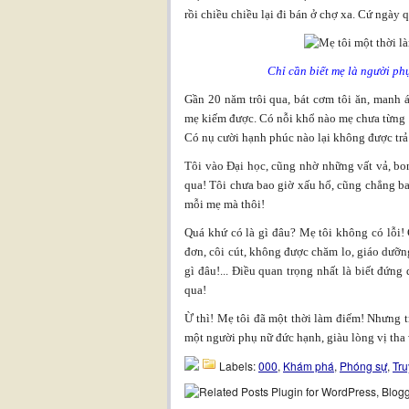
rồi chiều chiều lại đi bán ở chợ xa. Cứ ngày 
Chỉ cần biết mẹ là người phụ
Gần 20 năm trôi qua, bát cơm tôi ăn, manh 
mẹ kiếm được. Có nỗi khổ nào mẹ chưa từng 
Có nụ cười hạnh phúc nào lại không được trả
Tôi vào Đại học, cũng nhờ những vất vả, bo
qua! Tôi chưa bao giờ xấu hổ, cũng chẳng ba
mỗi mẹ mà thôi!
Quá khứ có là gì đâu? Mẹ tôi không có lỗi! 
đơn, côi cút, không được chăm lo, giáo dưỡn
gì đâu!... Điều quan trọng nhất là biết đứng
qua!
Ừ thì! Mẹ tôi đã một thời làm điếm! Nhưng t
một người phụ nữ đức hạnh, giàu lòng vị tha v
Labels:
000
,
Khám phá
,
Phóng sự
,
Tr