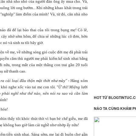
 căn nhà nho nhỏ của người đàn ông ấy mua cho. Và,
buông lời ong bướm... Khi những khao khát trong trái
i "nghiệp" làm điếm của mình! Và, từ đó, căn nhà nho
o đã để lại bào thai của tôi trong bụng mẹ! Có lẽ,
 cậy nhờ sớm hôm, để chia sẻ những lúc cô đơn, hờn
óc nó và sinh ra tôi bây giờ.
ện về mẹ, về những sóng gió cuộc đời mẹ đã phải trải
quyền căm thù người mẹ phải kiếm kế sinh nhai bằng
đi nữa, trong mắt của một thằng con trai gần 20 tuổi
hụ nữ thanh cao.
 ra cái loại đầu thộn mặt thớt như mày"
- Hàng xóm
 khó nghe xốc vào tai mẹ con tôi. "
Ừ thì! Miệng lưỡi
ọ phải nghĩ như thế nào, nên nói ra sao và cần làm
HOT TỪ BLOGTINTUC.
mình!
NÀO TA CÙNG KHÁM P
 hóa!
hìn thấy tôi khóc thút thít vì bạn bè chế giễu, me đã
mẹ không bao giờ làm cái nghề nhơ nhớp ấy nữa!
ếm tiền sinh nhai. Sáng sớm, mẹ lại đi buôn chợ gần