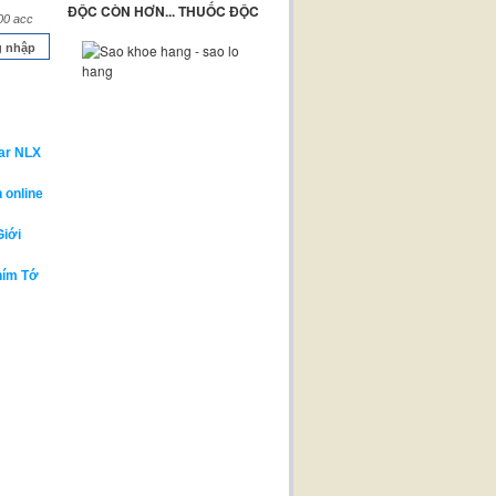
ĐỘC CÒN HƠN... THUỐC ĐỘC
00 acc
 nhập
ar NLX
 online
Giới
hím Tớ