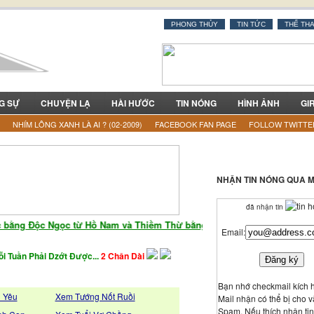
PHONG THỦY
TIN TỨC
THỂ TH
G SỰ
CHUYỆN LẠ
HÀI HƯỚC
TIN NÓNG
HÌNH ẢNH
GI
NHÍM LÔNG XANH LÀ AI ? (02-2009)
FACEBOOK FAN PAGE
FOLLOW TWITTE
NHẬN TIN NÓNG QUA M
đã nhận tin
ằng Độc Ngọc từ Hồ Nam và Thiềm Thừ bằng Ngọc Hoàng Long từ Tân Cư
Email:
i Tuần Phải Dzớt Được...
2 Chân Dài
Bạn nhớ checkmail kích h
h Yêu
Xem Tướng Nốt Ruồi
Mail nhận có thể bị cho 
Spam. Nếu thích nhận ti