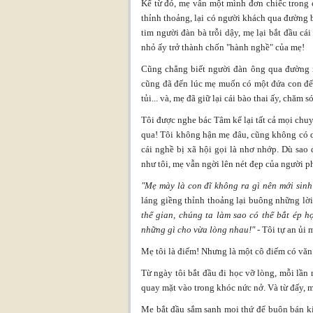
Kể từ đó, mẹ vẫn một mình đơn chiếc trong
thỉnh thoảng, lại có người khách qua đường 
tim người đàn bà trỗi dậy, mẹ lại bắt đầu cá
nhỏ ấy trở thành chốn "hành nghề" của mẹ!
Cũng chẳng biết người đàn ông qua đường nà
cũng đã đến lúc mẹ muốn có một đứa con để
tủi... và, mẹ đã giữ lại cái bào thai ấy, chăm s
Tôi được nghe bác Tâm kể lại tất cả mọi chuy
qua! Tôi không hận mẹ đâu, cũng không có 
cái nghề bị xã hội gọi là nhơ nhớp. Dù sao 
như tôi, mẹ vẫn ngời lên nét đẹp của người p
"Mẹ mày là con đĩ không ra gì nên mới sinh
láng giềng thỉnh thoảng lại buông những lời
thế gian, chúng ta làm sao có thể bắt ép h
những gì cho vừa lòng nhau!"
- Tôi tự an ủi 
Mẹ tôi là điếm! Nhưng là một cô điếm có văn
Từ ngày tôi bắt đầu đi học vỡ lòng, mỗi lần n
quay mặt vào trong khóc nức nở. Và từ đấy, 
Mẹ bắt đầu sắm sanh mọi thứ để buôn bán ki