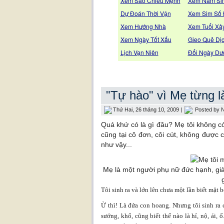
Xem Sao Chiếu Mệnh
Xem Năm Si
Dự Đoán Thời Vận
Xem Sim Số
Xem Hướng Nhà
Xem Tuổi Xâ
Xem Ngày Tốt Xấu
Gieo Quẻ Dị
Lịch Vạn Niên
Đổi Ngày Dư
"Tự hào" vì Mẹ từng l
Thứ Hai, 26 tháng 10, 2009 |
Posted by
N
Quá khứ có là gì đâu? Mẹ tôi không có 
cũng tại cô đơn, côi cút, không được 
như vậy...
Mẹ là một người phụ nữ đức hạnh, giàu
Tôi sinh ra và lớn lên chưa một lần biết mặt
Ừ thì! Là đứa con hoang. Nhưng tôi sinh ra 
sướng, khổ, cũng biết thế nào là hỉ, nộ, ái, 