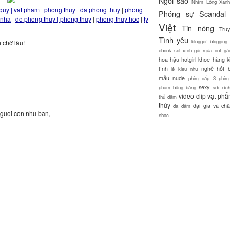
Ngôi sao
Nhím Lông Xanh
quy | vat pham
|
phong thuy | da phong thuy
|
phong
Phóng sự
Scandal
 nha
|
do phong thuy | phong thuy
|
phong thuy hoc
|
ty
Việt
Tin nóng
Tru
Tình yêu
blogger
blogging
 chờ lâu!
ebook sợi xích
gái múa cột
gá
hoa hậu
hotgirl
khoe hàng
k
tình
nghề hốt 
lê kiều như
mẫu
nude
phim cấp 3
phim
sexy
phạm băng băng
sợi xíc
video clip
vật ph
thủ dâm
thủy
đại gia và châ
đa dâm
nguoi con nhu ban,
nhạc