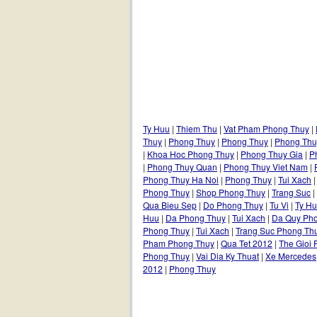
Ty Huu
|
Thiem Thu
|
Vat Pham Phong Thuy
|
Thuy
|
Phong Thuy
|
Phong Thuy
|
Phong Thu
|
Khoa Hoc Phong Thuy
|
Phong Thuy Gia
|
P
|
Phong Thuy Quan
|
Phong Thuy Viet Nam
|
Phong Thuy Ha Noi
|
Phong Thuy
|
Tui Xach
Phong Thuy
|
Shop Phong Thuy
|
Trang Suc
|
Qua Bieu Sep
|
Do Phong Thuy
|
Tu Vi
|
Ty H
Huu
|
Da Phong Thuy
|
Tui Xach
|
Da Quy Ph
Phong Thuy
|
Tui Xach
|
Trang Suc Phong Th
Pham Phong Thuy
|
Qua Tet 2012
|
The Gioi
Phong Thuy
|
Vai Dia Ky Thuat
|
Xe Mercedes
2012
|
Phong Thuy