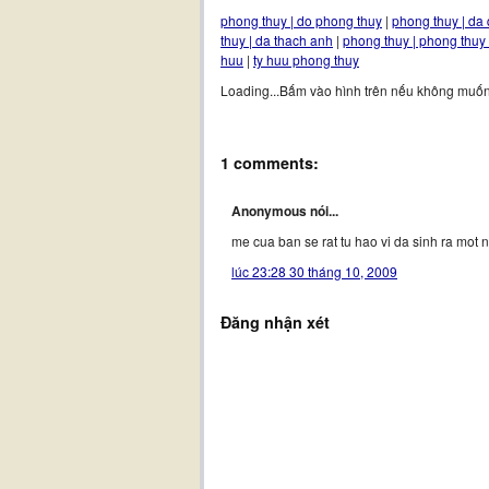
phong thuy | do phong thuy
|
phong thuy | da 
thuy | da thach anh
|
phong thuy | phong thuy
huu
|
ty huu phong thuy
Loading...Bấm vào hình trên nếu không muốn
1 comments:
Anonymous nói...
me cua ban se rat tu hao vi da sinh ra mot 
lúc 23:28 30 tháng 10, 2009
Đăng nhận xét