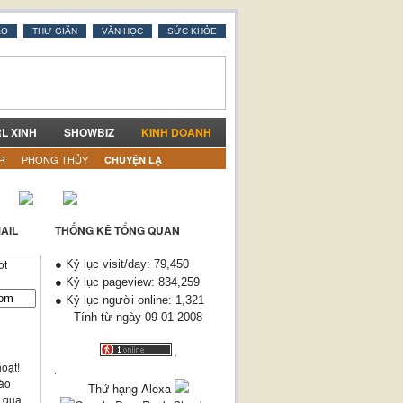
AO
THƯ GIÃN
VĂN HỌC
SỨC KHỎE
RL XINH
SHOWBIZ
KINH DOANH
R
PHONG THỦY
CHUYỆN LẠ
AIL
THỐNG KÊ TỔNG QUAN
● Kỷ lục visit/day: 79,450
● Kỷ lục pageview: 834,259
ơng!!! Đến cửa hàng để xem tận mắt ^^
● Kỷ lục người online: 1,321
Tính từ ngày 09-01-2008
oạt!
vào
Thứ hạng Alexa
n qua