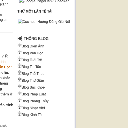
gxanh
THỬ MỘT LẦN TÊ TÁI
ow
g tin
HỆ THỐNG BLOG
Blog Điện Ảnh
Blog Văn Học
 viết
Blog Tuổi Trẻ
Kinh
Blog Tin Tức
ăn Học"
.
g tin,
Blog Thể Thao
ợp khác
Blog Thư Giãn
phong
Blog Sức Khỏe
g.
Blog Pháp Luật
 thêm ở
Blog Phong Thủy
rên trình
Blog Nhạc Việt
Blog Kinh Tế
i đuôi