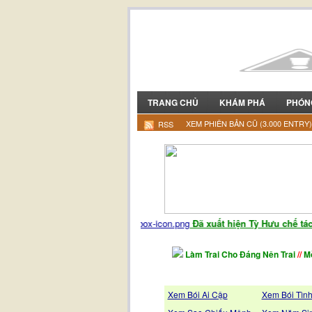
TRANG CHỦ
KHÁM PHÁ
PHÓN
XEM PHIÊN BẢN CŨ (3.000 ENTRY)
RSS
Đã xuất hiện Tỳ Hưu chế tác b
Làm Trai Cho Đáng Nên Trai
//
Mỗ
Xem Bói Ai Cập
Xem Bói Tìn