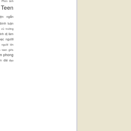
Phim ảnh
Teen
yện ngắn
bình luận
i vũ trường
inh dị
làm
bạc
người
 người lớn
h
teen girls
ẩm phong
n dài
đạo