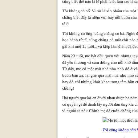
cũng biết thế nào là lẽ phải, biết làm sao là sai 
Tôi không có bố. Vì tôi là sản phẩm của một
chẳng biết đấy là niềm vui hay nỗi buồn của 
tôi?
Tôi không có ông, cũng chẳng có bà. Nghe 
học hành tử tế, cũng chẳng có mặt chữ nào 
gái khi mới 15 tuổi... và kiếp làm điếm đã đe
Năm 23 tuổi, mẹ bắt đầu quen với những tay
đã yêu thương và cảm thông cho nỗi khổ tâm
Từ đấy, mẹ có một mái nhà nho nhỏ để ở và
buôn bán xa, lại ghé qua mái nhà nho nhỏ c
hay đó chỉ những khát khao trong tâm hồn c
chồng!
Hai người qua lại ăn ở với nhau được ba năm
có quyền gì để dành lấy người đàn ông kia ch
vì người ta nói: Chính mẹ đã cướp chồng của
Tôi cũng không cần b