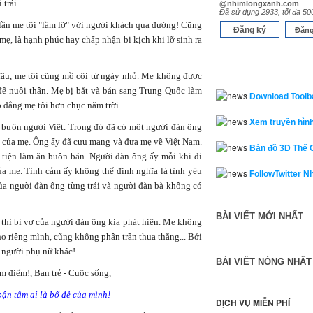
trái...
@nhimlongxanh.com
Đã sử dụng 2933, tối đa 50
 lần mẹ tôi "lầm lỡ" với người khách qua đường! Cũng
Đăng ký
Đăng
mẹ, là hạnh phúc hay chấp nhận bi kịch khi lỡ sinh ra
đâu, mẹ tôi cũng mồ côi từ ngày nhỏ. Mẹ không được
để nuôi thân. Mẹ bị bắt và bán sang Trung Quốc làm
Download Toolb
o đẳng mẹ tôi hơn chục năm trời.
Xem truyền hình
 buôn người Việt. Trong đó đã có một người đàn ông
 của mẹ. Ông ấy đã cưu mang và đưa mẹ về Việt Nam.
Bản đồ 3D Thế 
 tiện làm ăn buôn bán. Người đàn ông ấy mỗi khi đi
ủa mẹ. Tình cảm ấy không thể định nghĩa là tình yêu
FollowTwitter N
ủa người đàn ông từng trải và người đàn bà không có
BÀI VIẾT MỚI NHẤT
 thì bị vợ của người đàn ông kia phát hiện. Mẹ không
o riêng mình, cũng không phân trần thua thắng... Bởi
 người phụ nữ khác!
BÀI VIẾT NÓNG NHẤT
ận tâm ai là bố đẻ của mình!
DỊCH VỤ MIỄN PHÍ