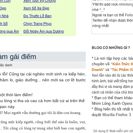
nh Con
Xem Tuổi Vợ Chồng
Y!M thì add nick
nhimlon
 Đẹp
Xem Số Xe Đẹp
nhé ^_^
Ngoài ra bạn có thể
Foll
y Nhà
Đo Thước Lỗ Ban
Twitter
để nhận được thôn
ch Số
Chọn Trang Phục
nóng nhất
ơng qua Âm
Đổi Ngày Âm qua Dương
BLOG CÓ NHỮNG GÌ ?
àm gái điếm
* Là nơi tập hợp các bài
chuyên về
"Kiến Thức 
ặc danh
Doanh"
và
"Tác Phẩm V
lỗi! Cũng tại cái nghèo mới sinh ra kiếp hèn,
Xen lẫn vào đó là các thôn
chăm lo, giáo dưỡng... nên mới sa cơ lỡ bước
hình ảnh, bài viết tổng h
đầy thú vị và mang đậm 
cách cá nhân của chủ blo
* Bạn có thể tham khảo
 lòng vị tha và cao cả hơn bất cứ ai trên thế
Nhím Lông Xanh
Opera
gian này
* Blog hiển thị tốt nhất t
 bố! Mọi người vẫn thường gọi tôi là đứa con hoang.
duyệt
Mozilla Firefox 3
cũng một kiếp người, cũng biết thế nào là buồn, vui,
ố... Tôi cũng có lòng tự trọng như biết bao con người,
Sử dụng E-Mail miễn phí vớ