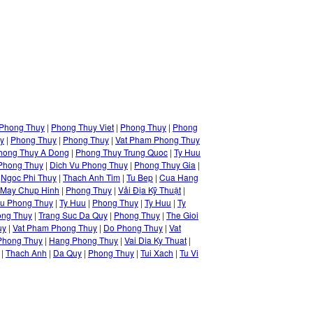
Phong Thuy
|
Phong Thuy Viet
|
Phong Thuy
|
Phong
y
|
Phong Thuy
|
Phong Thuy
|
Vat Pham Phong Thuy
hong Thuy A Dong
|
Phong Thuy Trung Quoc
|
Ty Huu
Phong Thuy
|
Dich Vu Phong Thuy
|
Phong Thuy Gia
|
|
Ngoc Phi Thuy
|
Thach Anh Tim
|
Tu Bep
|
Cua Hang
May Chup Hinh
|
Phong Thuy
|
Vải Địa Kỹ Thuật
|
uu Phong Thuy
|
Ty Huu
|
Phong Thuy
|
Ty Huu
|
Ty
ong Thuy
|
Trang Suc Da Quy
|
Phong Thuy
|
The Gioi
uy
|
Vat Pham Phong Thuy
|
Do Phong Thuy
|
Vat
 Phong Thuy
|
Hang Phong Thuy
|
Vai Dia Ky Thuat
|
|
Thach Anh
|
Da Quy
|
Phong Thuy
|
Tui Xach
|
Tu Vi