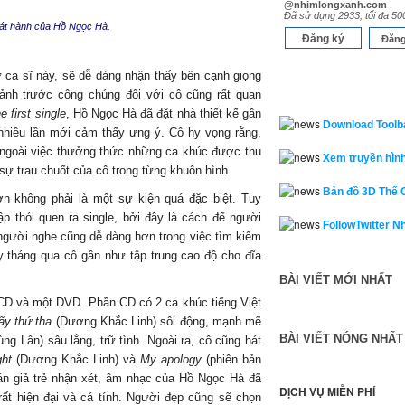
@nhimlongxanh.com
Đã sử dụng 2933, tối đa 50
hát hành của Hồ Ngọc Hà.
Đăng ký
Đăng
 ca sĩ này, sẽ dễ dàng nhận thấy bên cạnh giọng
 ảnh trước công chúng đối với cô cũng rất quan
e first single
, Hồ Ngọc Hà đã đặt nhà thiết kế gần
Download Toolb
 nhiều lần mới cảm thấy ưng ý. Cô hy vọng rằng,
 ngoài việc thưởng thức những ca khúc được thu
Xem truyền hình
ự trau chuốt của cô trong từng khuôn hình.
Bản đồ 3D Thế 
ơn không phải là một sự kiện quá đặc biệt. Tuy
ập thói quen ra single, bởi đây là cách để người
FollowTwitter N
 người nghe cũng dễ dàng hơn trong việc tìm kiếm
y tháng qua cô gần như tập trung cao độ cho đĩa
BÀI VIẾT MỚI NHẤT
D và một DVD. Phần CD có 2 ca khúc tiếng Việt
ãy thứ tha
(Dương Khắc Linh) sôi động, mạnh mẽ
BÀI VIẾT NÓNG NHẤT
g Lân) sâu lắng, trữ tình. Ngoài ra, cô cũng hát
ght
(Dương Khắc Linh) và
My apology
(phiên bản
hán giả trẻ nhận xét, âm nhạc của Hồ Ngọc Hà đã
DỊCH VỤ MIỄN PHÍ
rất hiện đại và cá tính. Người đẹp cũng sẽ chọn