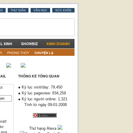
AO
THƯ GIÃN
VĂN HỌC
SỨC KHỎE
RL XINH
SHOWBIZ
KINH DOANH
R
PHONG THỦY
CHUYỆN LẠ
AIL
THỐNG KÊ TỔNG QUAN
● Kỷ lục visit/day: 79,450
● Kỷ lục pageview: 834,259
ến cửa hàng để xem tận mắt ^^
● Kỷ lục người online: 1,321
Tính từ ngày 09-01-2008
oạt!
vào
Thứ hạng Alexa
n qua