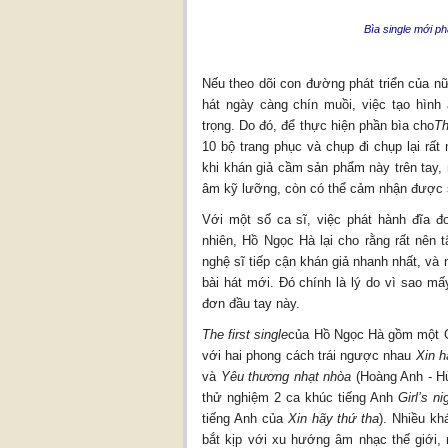
Bìa single mới p
Nếu theo dõi con đường phát triển của nữ
hát ngày càng chín muồi, việc tạo hình
trọng. Do đó, để thực hiện phần bìa cho
Th
10 bộ trang phục và chụp đi chụp lại rất
khi khán giả cầm sản phẩm này trên tay,
âm kỹ lưỡng, còn có thể cảm nhận được s
Với một số ca sĩ, việc phát hành đĩa đ
nhiên, Hồ Ngọc Hà lại cho rằng rất nên t
nghệ sĩ tiếp cận khán giả nhanh nhất, và
bài hát mới. Đó chính là lý do vì sao mấ
đơn đầu tay này.
The first single
của Hồ Ngọc Hà gồm một C
với hai phong cách trái ngược nhau
Xin h
và
Yêu thương nhạt nhòa
(Hoàng Anh - Hùn
thử nghiệm 2 ca khúc tiếng Anh
Girl’s ni
tiếng Anh của
Xin hãy thứ tha
). Nhiều k
bắt kịp với xu hướng âm nhạc thế giới, 