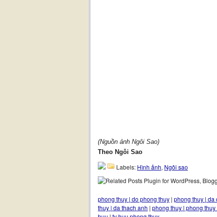
(Nguồn ảnh Ngôi Sao)
Theo Ngôi Sao
Labels:
Hình ảnh
,
Ngôi sao
phong thuy | do phong thuy
|
phong thuy | da 
thuy | da thach anh
|
phong thuy | phong thuy
huu
|
ty huu phong thuy