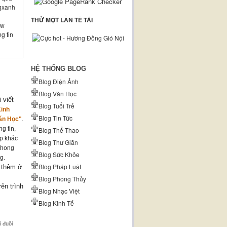
gxanh
THỬ MỘT LẦN TÊ TÁI
ow
g tin
HỆ THỐNG BLOG
Blog Điện Ảnh
Blog Văn Học
 viết
Blog Tuổi Trẻ
Kinh
Blog Tin Tức
ăn Học"
.
g tin,
Blog Thể Thao
ợp khác
Blog Thư Giãn
phong
Blog Sức Khỏe
g.
Blog Pháp Luật
 thêm ở
Blog Phong Thủy
rên trình
Blog Nhạc Việt
Blog Kinh Tế
i đuôi