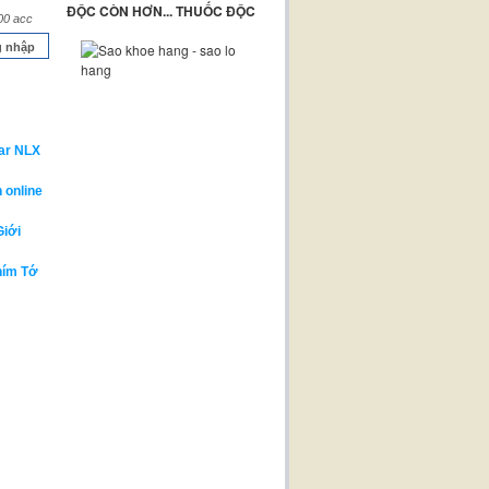
ĐỘC CÒN HƠN... THUỐC ĐỘC
00 acc
 nhập
ar NLX
 online
Giới
hím Tớ