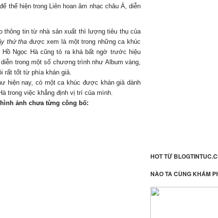
e để thể hiện trong Liên hoan âm nhạc châu Á, diễn
 thông tin từ nhà sản xuất thì lượng tiêu thụ của
ãy thứ tha
được xem là một trong những ca khúc
n Hồ Ngọc Hà cũng tỏ ra khá bất ngờ trước hiệu
u diễn trong một số chương trình như Album vàng,
rất tốt từ phía khán giả.
hư hiện nay, có một ca khúc được khán giả dành
à trong việc khẳng định vị trí của mình.
 hình ảnh chưa từng công bố:
HOT TỪ BLOGTINTUC.
NÀO TA CÙNG KHÁM P