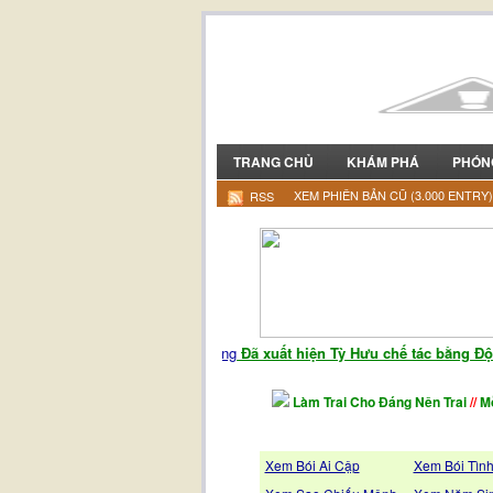
TRANG CHỦ
KHÁM PHÁ
PHÓN
XEM PHIÊN BẢN CŨ (3.000 ENTRY)
RSS
Đã xuất hiện Tỳ Hưu chế tác bằng Độc N
Làm Trai Cho Đáng Nên Trai
//
Mỗ
Xem Bói Ai Cập
Xem Bói Tìn