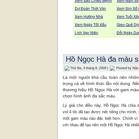
Xem Sao Chiếu Mệnh
Xem Năm Si
Dự Đoán Thời Vận
Xem Sim Số
Xem Hướng Nhà
Xem Tuổi Xâ
Xem Ngày Tốt Xấu
Gieo Quẻ Dị
Lịch Vạn Niên
Đổi Ngày Dư
Hồ Ngọc Hà đa màu s
Thứ Ba, 4 tháng 8, 2009 |
Posted by
Nặc
Là một người khá cầu toàn nên nhữ
trọng cả về hình thức lẫn nội dung. N
thương hiệu Hồ Ngọc Hà với gam màu hồn
chọn hình ảnh đa sắc màu.
Lý giải cho điều này, Hồ Ngọc Hà chia 
vol.4 tôi đã tạo được nét riêng cho mình
một gam màu nào đặc biệt hơn. Chính vì v
với nhau để tạo nên một Hồ Ngọc Hà nhiề