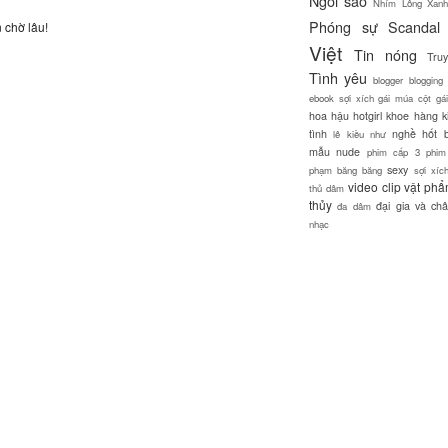
Ngôi sao
Nhím Lông Xanh
Phóng sự
Scandal
 chờ lâu!
Việt
Tin nóng
Tru
Tình yêu
blogger
blogging
ebook sợi xích
gái múa cột
gá
hoa hậu
hotgirl
khoe hàng
k
tình
nghề hốt 
lê kiều như
mẫu
nude
phim cấp 3
phim
sexy
phạm băng băng
sợi xíc
video clip
vật ph
thủ dâm
thủy
đại gia và châ
đa dâm
nhạc