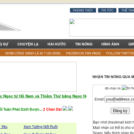
PHONG THỦY
TIN TỨC
THỂ TH
G SỰ
CHUYỆN LẠ
HÀI HƯỚC
TIN NÓNG
HÌNH ẢNH
GI
NHÍM LÔNG XANH LÀ AI ? (02-2009)
FACEBOOK FAN PAGE
FOLLOW TWITTE
NHẬN TIN NÓNG QUA M
đã nhận tin
gọc từ Hồ Nam và Thiềm Thừ bằng Ngọc Hoàng Long từ Tân Cương!!! Đ
Email:
i Tuần Phải Dzớt Được...
2 Chân Dài
Bạn nhớ checkmail kích h
h Yêu
Xem Tướng Nốt Ruồi
Mail nhận có thể bị cho 
Spam. Nếu thích nhận ti