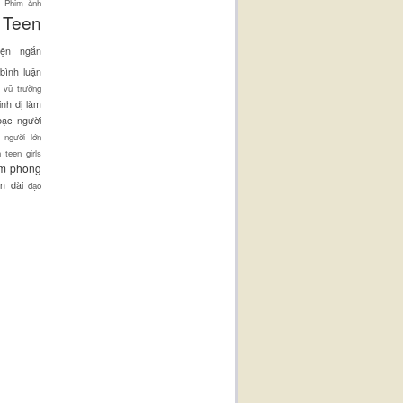
Phim ảnh
Teen
yện ngắn
bình luận
i vũ trường
inh dị
làm
bạc
người
 người lớn
h
teen girls
ẩm phong
n dài
đạo