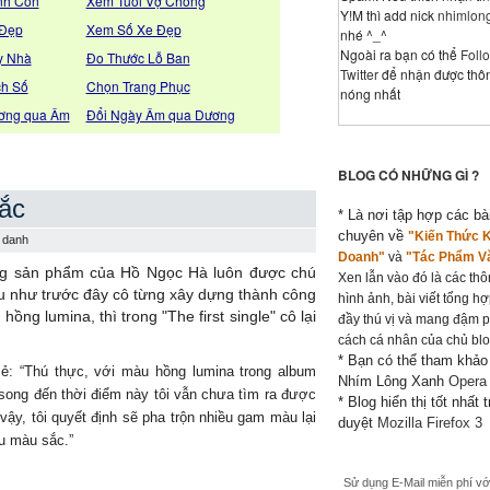
nh Con
Xem Tuổi Vợ Chồng
Y!M thì add nick
nhimlon
 Đẹp
Xem Số Xe Đẹp
nhé ^_^
Ngoài ra bạn có thể
Foll
y Nhà
Đo Thước Lỗ Ban
Twitter
để nhận được thôn
ch Số
Chọn Trang Phục
nóng nhất
ơng qua Âm
Đổi Ngày Âm qua Dương
BLOG CÓ NHỮNG GÌ ?
ắc
* Là nơi tập hợp các bài
chuyên về
"Kiến Thức 
 danh
Doanh"
và
"Tác Phẩm V
ng sản phẩm của Hồ Ngọc Hà luôn được chú
Xen lẫn vào đó là các thôn
ếu như trước đây cô từng xây dựng thành công
hình ảnh, bài viết tổng h
g lumina, thì trong "The first single" cô lại
đầy thú vị và mang đậm 
cách cá nhân của chủ blo
* Bạn có thể tham khảo
sẻ: “Thú thực, với màu hồng lumina trong album
Nhím Lông Xanh
Opera
, song đến thời điểm này tôi vẫn chưa tìm ra được
* Blog hiển thị tốt nhất t
ậy, tôi quyết định sẽ pha trộn nhiều gam màu lại
duyệt
Mozilla Firefox 3
u màu sắc.”
Sử dụng E-Mail miễn phí vớ