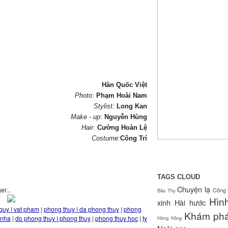
Hàn Quốc Việt
Photo
:
Phạm Hoài Nam
Stylist:
Long Kan
Make - up
:
Nguyễn Hùng
Hair:
Cường Hoàn Lệ
Costume:
Công Trí
TAGS CLOUD
Chuyện lạ
Công 
Bảo Thy
Hìn
xinh
Hài hước
quy | vat pham
|
phong thuy | da phong thuy
|
phong
Khám ph
 nha
|
do phong thuy | phong thuy
|
phong thuy hoc
|
ty
Hồng Kông