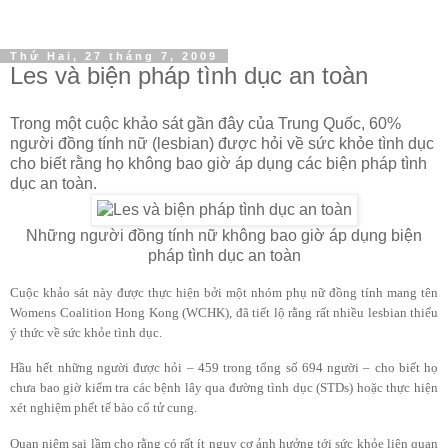
Thứ Hai, 27 tháng 7, 2009
Les và biện pháp tình dục an toàn
Trong một cuộc khảo sát gần đây của Trung Quốc, 60%
người đồng tính nữ (lesbian) được hỏi về sức khỏe tình dục
cho biết rằng họ không bao giờ áp dụng các biện pháp tình
dục an toàn.
Những người đồng tính nữ không bao giờ áp dụng biện
pháp tình dục an toàn
Cuộc khảo sát này được thực hiện bởi một nhóm phụ nữ đồng tính mang tên
Womens Coalition Hong Kong (WCHK), đã tiết lộ rằng rất nhiều lesbian thiếu
ý thức về sức khỏe tình dục.
Hầu hết những người được hỏi – 459 trong tổng số 694 người – cho biết họ
chưa bao giờ kiểm tra các bệnh lây qua đường tình dục (STDs) hoặc thực hiện
xét nghiệm phết tế bào cổ tử cung.
Quan niệm sai lầm cho rằng có rất ít nguy cơ ảnh hưởng tới sức khỏe liên quan