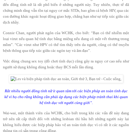
đến đồng tính nữ là rất phổ biến ở những người này. Tuy nhiên, thực tế đã
chứng minh rằng vẫn tồn tại nguy cơ mắc STDs, bao gồm cả bệnh HIV, qua các
con đường khác ngoài hoạt động giao hợp, chẳng hạn như sự tiếp xúc giữa các
dịch nhầy.
Connie Chan, người phát ngôn của WCHK, cho biết: “Bạn có thể nhiễm một
loại virut nếu quan hệ tình dục bằng miệng nếu đang có một vết thương trong
mồm”. “Các virut như HPV có thể tìm thấy trên da người, cũng có thể truyền
bệnh thông qua tiếp xúc giữa các ngón tay và âm đạo”.
Việc dùng chung sex toy (đồ chơi tình dục) cũng gây ra nguy cơ cao nếu như
người sử dụng không dùng hoặc thay BCS mỗi lần dùng.
Rất nhiều người đồng tính nữ ít quan tâm tới các biện pháp an toàn tình dục
kể vì họ cho rằng không cần phải áp dụng các biện pháp tránh thai khi quan
hệ tình dục với người cùng giới”.
Wai-wai, một thành viên của WCHK, cho biết trong khi các vấn đề này đang
trở nên rất cấp thiết đối với những lesbian thì hầu hết những người này lại
không hiểu được các biệp pháp bảo vệ an toàn tình dục vì có rất ít các nguồn
thông tin có sẵn trong cộng đồng.