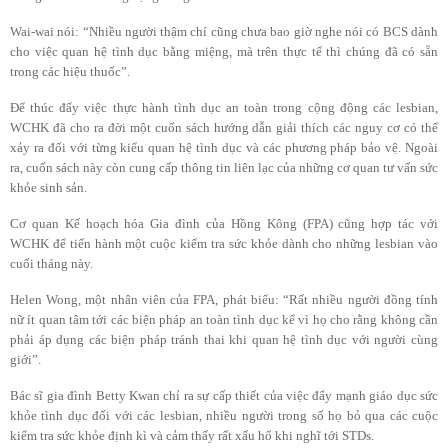
Wai-wai nói: “Nhiều người thậm chí cũng chưa bao giờ nghe nói có BCS dành
cho việc quan hệ tình dục bằng miệng, mà trên thực tế thì chúng đã có sẵn
trong các hiệu thuốc”.
Để thúc đẩy việc thực hành tình dục an toàn trong cộng động các lesbian,
WCHK đã cho ra đời một cuốn sách hướng dẫn giải thích các nguy cơ có thể
xảy ra đối với từng kiểu quan hệ tình dục và các phương pháp bảo vệ. Ngoài
ra, cuốn sách này còn cung cấp thông tin liên lạc của những cơ quan tư vấn sức
khỏe sinh sản.
Cơ quan Kế hoạch hóa Gia đình của Hồng Kông (FPA) cũng hợp tác với
WCHK để tiến hành một cuộc kiểm tra sức khỏe dành cho những lesbian vào
cuối tháng này.
Helen Wong, một nhân viên của FPA, phát biểu: “Rất nhiều người đồng tính
nữ ít quan tâm tới các biện pháp an toàn tình dục kể vì họ cho rằng không cần
phải áp dụng các biện pháp tránh thai khi quan hệ tình dục với người cùng
giới”.
Bác sĩ gia đình Betty Kwan chỉ ra sự cấp thiết của việc đẩy mạnh giáo dục sức
khỏe tình dục đối với các lesbian, nhiều người trong số họ bỏ qua các cuộc
kiểm tra sức khỏe định kì và cảm thấy rất xấu hổ khi nghĩ tới STDs.