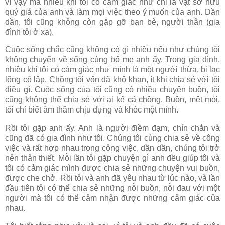
vì vậy mà nhiều khi tôi có cảm giác như chỉ là vật sở hữu
quý giá của anh và làm mọi việc theo ý muốn của anh. Dần
dần, tôi cũng không còn gặp gỡ bạn bè, người thân (gia
đình tôi ở xa).
Cuộc sống chắc cũng không có gì nhiều nếu như chúng tôi
không chuyển về sống cùng bố mẹ anh ấy. Trong gia đình,
nhiều khi tôi có cảm giác như mình là một người thừa, bị lạc
lõng cô lập. Chồng tôi vốn đã khô khan, ít khi chia sẻ với tôi
điều gì. Cuộc sống của tôi cũng có nhiều chuyện buồn, tôi
cũng không thể chia sẻ với ai kể cả chồng. Buồn, mệt mỏi,
tôi chỉ biết âm thầm chịu đựng và khóc một mình.
Rồi tôi gặp anh ấy. Anh là người điềm đạm, chín chắn và
cũng đã có gia đình như tôi. Chúng tôi cùng chia sẻ về công
việc và rất hợp nhau trong công việc, dần dần, chúng tôi trở
nên thân thiết. Mỗi lần tôi gặp chuyện gì anh đều giúp tôi và
tôi có cảm giác mình được chia sẻ những chuyện vui buồn,
được che chở. Rồi tôi và anh đã yêu nhau từ lúc nào, và lần
đầu tiên tôi có thể chia sẻ những nỗi buồn, nỗi đau với một
người mà tôi có thể cảm nhận được những cảm giác của
nhau.