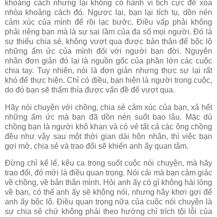
khoảng cách nhưng lại không có hành vi tích cực để xóa
nhòa khoảng cách đó. Ngược lại, bạn lại tích tụ, dồn nén
cảm xúc của mình để rồi lạc bước. Điều vấp phải không
phải riêng bạn mà là sự sai lầm của đa số mọi người. Đó là
sự thiếu chia sẻ, không vượt qua được bản thân để bộc lộ
những ấm ức của mình đối với người bạn đời. Nguyên
nhân đơn giản đó lại là nguồn gốc của phần lớn các cuộc
chia tay. Tuy nhiên, nói là đơn giản nhưng thực sự lại rất
khó để thực hiện. Chỉ có điều, bạn hiện là người trong cuộc,
do đó bạn sẽ thấm thía được vấn đề để vượt qua.
Hãy nói chuyện với chồng, chia sẻ cảm xúc của bạn, xả hết
những ấm ức mà bạn đã dồn nén suốt bao lâu. Mặc dù
chồng bạn là người khô khan và có vẻ tất cả các ông chồng
đều như vậy sau một thời gian dài hôn nhân, thì việc bạn
gợi mở, chia sẻ và trao đổi sẽ khiến anh ấy quan tâm.
Đừng chỉ kể lể, kêu ca trong suốt cuộc nói chuyện, mà hãy
trao đổi, đó mới là điều quan trọng. Nói cái mà bạn cảm giác
về chồng, về bản thân mình. Hỏi anh ấy có gì không hài lòng
về bạn, có thể anh ấy sẽ không nói, nhưng hãy khơi gợi để
anh ấy bộc lộ. Điều quan trọng nữa của cuộc nói chuyện là
sự chia sẻ chứ không phải theo hướng chỉ trích tội lỗi của