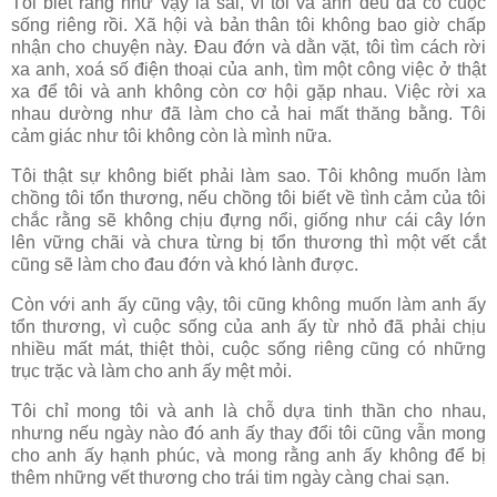
Tôi biết rằng như vậy là sai, vì tôi và anh đều đã có cuộc
sống riêng rồi. Xã hội và bản thân tôi không bao giờ chấp
nhận cho chuyện này. Đau đớn và dằn vặt, tôi tìm cách rời
xa anh, xoá số điện thoại của anh, tìm một công việc ở thật
xa để tôi và anh không còn cơ hội gặp nhau. Việc rời xa
nhau dường như đã làm cho cả hai mất thăng bằng. Tôi
cảm giác như tôi không còn là mình nữa.
Tôi thật sự không biết phải làm sao. Tôi không muốn làm
chồng tôi tổn thương, nếu chồng tôi biết về tình cảm của tôi
chắc rằng sẽ không chịu đựng nổi, giống như cái cây lớn
lên vững chãi và chưa từng bị tổn thương thì một vết cắt
cũng sẽ làm cho đau đớn và khó lành được.
Còn với anh ấy cũng vậy, tôi cũng không muốn làm anh ấy
tổn thương, vì cuộc sống của anh ấy từ nhỏ đã phải chịu
nhiều mất mát, thiệt thòi, cuộc sống riêng cũng có những
trục trặc và làm cho anh ấy mệt mỏi.
Tôi chỉ mong tôi và anh là chỗ dựa tinh thần cho nhau,
nhưng nếu ngày nào đó anh ấy thay đổi tôi cũng vẫn mong
cho anh ấy hạnh phúc, và mong rằng anh ấy không để bị
thêm những vết thương cho trái tim ngày càng chai sạn.