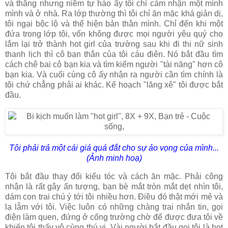
và thẳng nhưng niềm tự hào ấy tôi chỉ cảm nhận một mình
mình và ở nhà. Ra lớp thường thì tôi chỉ ăn mặc khá giản dị,
tôi ngại bộc lộ và thể hiện bản thân mình. Chỉ đến khi một
đứa trong lớp tôi, vốn không được mọi người yêu quý cho
lắm lại trở thành hot girl của trường sau khi đi thi nữ sinh
thanh lịch thì cô bạn thân của tôi cáu điên. Nó bắt đầu tìm
cách chê bai cô bạn kia và tìm kiếm người "tài năng" hơn cô
bạn kia. Và cuối cùng cô ấy nhận ra người cần tìm chính là
tôi chứ chẳng phải ai khác. Kế hoạch "lăng xê" tôi được bắt
đầu.
Tôi phải trả một cái giá quá đắt cho sự ảo vọng của mình...
(Ảnh minh hoạ)
Tôi bắt đầu thay đổi kiểu tóc và cách ăn mặc. Phải công
nhận là rất gây ấn tượng, bạn bè mắt tròn mắt dẹt nhìn tôi,
dám con trai chú ý tới tôi nhiều hơn. Điều đó thật mới mẻ và
lạ lẫm với tôi. Việc luôn có những chàng trai nhắn tin, gọi
điện làm quen, đứng ở cổng trường chờ để được đưa tôi về
khiến tôi thấy vô cùng thú vị. Vài người bắt đầu gọi tôi là hot