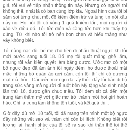
girl, tôi vui vẻ tiếp nhận thông tin này. Nhưng có người thì
không thế, nhất là cô bạn cùng lớp kia. Ngoại hình của tôi bị
săm soi từng chút một để kiếm điểm trừ và tung tin nói xấu
này nọ. Họ nói tôi có vòng 1 quá khiêm tốn, mọi người xì
xào về điều đó. Tôi tức điên và càng tức hơn khi thấy họ
đúng. Từ khi nào tôi trở nên bon chen và hiếu thắng như
vậy không biết.
Tôi nằng nặc đòi bố mẹ cho tiền đi phẫu thuật ngực khi tôi
mới bước sang tuổi 18. Bố mẹ tôi quát mắng ghê lắm,
nhưng tôi vẫn kiên quyết làm bằng được. Ước mơ có một
bộ ngực đẹp đã ám ảnh tôi ngày đêm, họ được thoải mái
mặc những bộ quần áo gợi cảm, còn tôi thì chỉ có gương
mặt mà thôi... Cái ước mơ ngu dại ấy thúc đẩy tôi bán đi bộ
trang sức vàng mà người dì ruột bên Mỹ tặng vào sinh nhật
lần thứ 16, được gần chục triệu. Tôi đem tất cả đến một
trung tâm thẩm mỹ với giấc mơ trở thành một hot girl hoàn
hảo. Chỉ là trung tâm không tên tuổi, và kết quả thì...
Giờ đây, dù mới 18 tuổi, tôi đã mang trên mình một bộ ngực
đầy những vết sẹo và thậm chí còn bị lệch! Không biết rồi
tương lai, hạnh phúc của tôi sẽ ra sao khi thân thể tôi thế