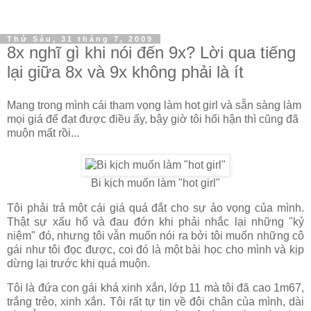
Thứ Sáu, 31 tháng 7, 2009
8x nghĩ gì khi nói đến 9x? Lời qua tiếng
lại giữa 8x và 9x không phải là ít
Mang trong mình cái tham vọng làm hot girl và sẵn sàng làm
mọi giá để đạt được điều ấy, bây giờ tôi hối hận thì cũng đã
muộn mất rồi...
Bi kịch muốn làm "hot girl"
Tôi phải trả một cái giá quá đắt cho sự ảo vọng của mình.
Thật sự xấu hổ và đau đớn khi phải nhắc lại những "kỷ
niệm" đó, nhưng tôi vẫn muốn nói ra bởi tôi muốn những cô
gái như tôi đọc được, coi đó là một bài học cho mình và kịp
dừng lại trước khi quá muộn.
Tôi là đứa con gái khá xinh xắn, lớp 11 mà tôi đã cao 1m67,
trắng trẻo, xinh xắn. Tôi rất tự tin về đôi chân của mình, dài